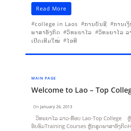
Read More
#
#
#
college in Laos
ການບັນຊີ
ການເງິ
#
#
ພາສາອັງກິດ​
ວິທະຍາໄລ
ວິທະຍາໄລ ລ
#
ເປີດເທີມໃໝ່
ໄອທີ
MAIN PAGE
Welcome to Lao – Top Colle
On
January 26, 2013
By
Sompasong
ວິທະຍາໄລ ລາວ-ທ໊ອບ Lao-Top College ຫຼັ
Vongthavone
ອົບຮົມTraining Courses ຫຼັກສູດພາສາອັງກິດH