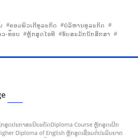
#
#
#
ນ
ຄອມພິວເຕີທຸລະກິດ
ບໍລິຫານທຸລະກິດ
#
#
#
າວ-ທ໊ອບ
ຫຼັກສູດໄອທີ
ຮັບສະມັກນັກສຶກສາ
ge
ກສູດປະກາສະນີຍະບັດDiploma Course ຫຼັກສູດເຝິກ
igher Diploma of English ຫຼັກສູດເຊື່ອມຕໍ່ປະລິນຍາຕ