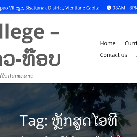
o Villege, Sisattanak District, Vientiane Capital
08AM - 8P
lege –
Home
Curr
າວ-ທ໊ອບ
Contact us
່ສຸດໃນປະເທດລາວ
Tag:
ຫຼັກສູດໄອທີ