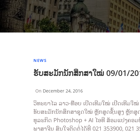
NEWS
ຮັບສະມັກນັກສຶກສາໃໝ່ 09/01/20
On
December 24, 2016
By
Sompasong
ວິທະຍາໄລ ລາວ-ທ໊ອບ ເປີດເທີມໃໝ່ ເປີດເທີມໃໝ່
Vongthavone
ຮັບສະມັກນັກສຶກສາຊຸດໃໝ່ ຫຼັກສູດຊັ້ນສູງ ຫຼັກສ
ທຸລະກິດ Photoshop + AI ໄອທີ ສ້ອມແປງຄອມພ
ພາສາຈີນ ສົນໃຈຕິດຕໍ່ໄດ້ທີ່ 021 353900, 02