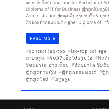
ພາສາອັງກິດConnecting for Bachelor of Arts
Diploma of IT for Business ຫຼັກສູດຊັ້ນສູ
Administration ຫຼັກສູດຊັ້ນສູງການເງິນ& ການ
ວິສະວະກຳຄອມພິວເຕີHigher Diploma of In
Read More
#
#
contact lao-top
lao-top college
#
#
ການຮຽນ
ຈົບມໍ7ແລ້ວໄປຮຽນໃສ
ຕິດຕໍ
#
ວິທະຍາໄລ ລາວ-ທ໊ອບ
ວິທະຍາໄລ ອັນດັ
#
#
ຫຼັກສູດການເງິນ
ຫຼັກສູດຄອມພິວເຕີ
ຫຼັ
#
ຫຼັກສູດໄອທີ
ໂຮງຮຽນ