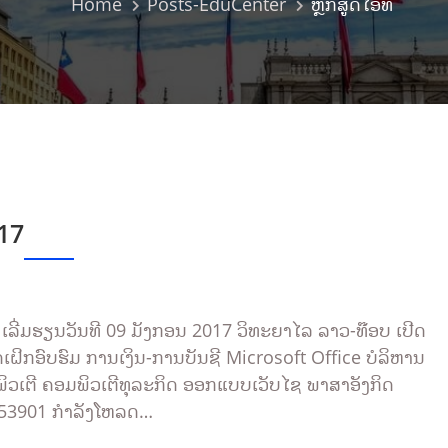
Home
Posts-EduCenter
ຫຼັກສູດໄອທີ
17
 ເລີ່ມຮຽນວັນທີ 09 ມັງກອນ 2017 ວິທະຍາໄລ ລາວ-ທ໊ອບ ເປີດ
ູດເຝິກອົບຮົມ ການເງິນ-ການບັນຊີ Microsoft Office ບໍລິຫານ
ິວເຕີ ຄອມພິວເຕີທຸລະກິດ ອອກແບບເວັບໄຊ ພາສາອັງກິດ
1 353901 ກຳລັງໂຫລດ…