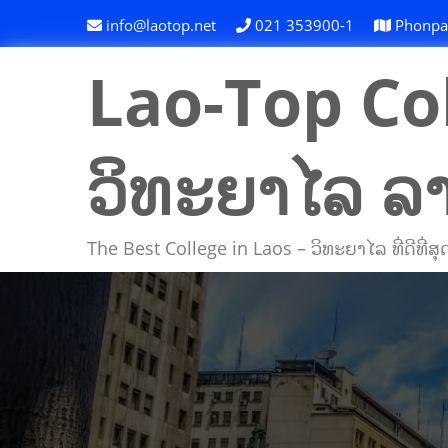
Skip
info@laotop.net
021 353900-1
Phonpapa
to
content
Lao-Top Col
ວິທະຍາໄລ ລ
The Best College in Laos – ວິທະຍາໄລ ທີ່ດີທີ