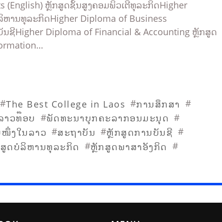
 (English) ຫຼັກສູດຊັ້ນສູງຄອມພິວເຕີທຸລະກິດHigher
ງບໍລິຫານທຸລະກິດHigher Diploma of Business
ບັນຊີHigher Diploma of Financial & Accounting ຫຼັກສູດ
formation…
#
#
#
The Best College in Laos
ການສຶກສາ
#
#
່ລາວທ໊ອບ
ພັດທະນາບຸກຄະລາກອນມະນຸດ
#
#
#
ບໜຶ່ງໃນລາວ
ສະຖາບັນ
ຫຼັກສູດການບັນຊີ
#
#
ກສູດບໍລິຫານທຸລະກິດ
ຫຼັກສູດພາສາອັງກິດ