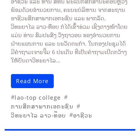
ອາຊີວະ ແລະ ທ່ານ ສີທົນ ພະແນກສຶກສານະຄອນຫຼວງ
ພ້ອມດ້ວຍອຳນວຍການ, ຄະນະບໍລິຫານ ຈາກສະຖານ
ອາຊີວະສຶກສາພາກເອກະຊົນ ແລະ ພາກລັດ.
ວິທະຍາໄລ ລາວ-ທ໊ອບ ກໍໄດ້ເຂົ້າຮ່ວມ ເຊິ່ງຕາງໜ້າໂດຍ
ແມ່ນ ທ່ານ ສົມປະສົງ ວົງຖາວອນ ຮອງອຳນວຍການ
ຝ່າຍແຜນການ ແລະ ນະວັດຕະກຳ. ໃນກອງປະຊຸມໄດ້
ມີຄຳຖາມເຈາະຈີ້ມ 6 ປະເດັນ ທີ່ເປັນຄຳຖາມເປີດກວ້າງ
ໃຫ້ບັນດາວິທະຍາໄລ…
Read More
#
#
lao-top college
#
ການສຶກສາພາກເອກະຊົນ
#
ວິທະຍາໄລ ລາວ-ທ໊ອບ
ອາຊີວະ