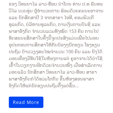
Vongthavone
ຂອງ ວິທະຍາໄລ ລາວ-ທ໊ອບ ນຳໂດຍ ທ່ານ ປ.ທ ພັນທະ
ວິໄລ ນວນຮຸ່ນ ຜູ້ອຳນວຍການ ພ້ອມດ້ວຍຄະນະອາຈານ
ແລະ ນັກສຶກສາປີ 3 ຈາກສາຂາ ໄອທີ, ຄອມພິວເຕີ
ທຸລະກິດ, ບໍລິຫານທຸລະກິດ, ການເງິນການບັນຊີ ແລະ
ພາສາອັງກິດ ຈຳນວນລວມທັງໝົດ 153 ຄົນ ການໄປ
ທັດສະນະສຶກສາໃນຄັ້ງນີ້ຈຸດປະສົງແມ່ນເພື່ອໄປມອບ
ອຸປະກອນການສຶກສາໃຫ້ກັບນ້ອງໆນັກຮຽນ ໂຮງຮຽນ
ປະຖົມ ບ້ານວຽງສະໄໝຈຳນວນ 100 ຄົນ ແລະ ຍັງໄດ້
ມອບເຄື່ອງມືຮັບໃຊ້ໃນຫ້ອງການແກ່ ຄູອາຈານໄດ້ນຳໃຊ້
ເຂົ້າໃນວຽກງານອີກດ້ວຍຈຳນວນໜຶ່ງ ເມື່ອສຳເລັດການ
ມອບແລ້ວ ນັກສຶກສາ ວິທະຍາໄລ ລາວ-ທ໊ອບ ສາຂາ
ພາສາອັງກິດກໍໄດ້ຮວມໂຕກັນ ຂຶ້ນຫ້ອງສອນພາສາ
ອັງກິດໃຫ້ແກ່ນັກຮຽນປະຖົມຕັ້ງແຕ່ຊັ້ນ…
Read More