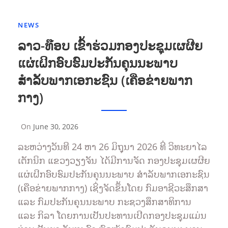
NEWS
ລາວ-ທ໊ອບ ເຂົ້າຮ່ວມກອງປະຊຸມເຜຜີຍ
ແຜ່ເຝິກອົບຮົມປະກັນຄຸນນະພາບ
ສຳລັບພາກເອກະຊົນ (ເຄືອຂ່າຍພາກ
ກາງ)
On
June 30, 2026
By
Sompasong
ລະຫວ່າງວັນທີ 24 ຫາ 26 ມິຖຸນາ 2026 ທີ່ ວິທະຍາໄລ
Vongthavone
ເຕັກນິກ ແຂວງວຽງຈັນ ໄດ້ມີການຈັດ ກອງປະຊຸມເຜຜີຍ
ແຜ່ເຝິກອົບຮົມປະກັນຄຸນນະພາບ ສຳລັບພາກເອກະຊົນ
(ເຄືອຂ່າຍພາກກາງ) ເຊິ່ງຈັດຂຶ້ນໂດຍ ກົມອາຊີວະສຶກສາ
ແລະ ກົມປະກັນຄຸນນະພາບ ກະຊວງສຶກສາທິການ
ແລະ ກິລາ ໂດຍການເປັນປະທານເປີດກອງປະຊຸມແມ່ນ