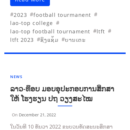
#
#
#
2023
football tourmanent
#
lao-top college
#
#
lao-top football tournament
ltft
#
#
ltft 2023
ຊິງແຊ້ມ
ບານເຕະ
NEWS
ລາວ-ທ໊ອບ ມອບອຸປະກອບການສຶກສາ
ໃຫ້ ໂຮງຮຽນ ປຖ ວຽງສະໄໝ
On
December 21, 2022
By
Sompasong
ໃນວັນທີ 10 ທັນວາ 2022 ຂະບວນທັດສະນະສຶກສາ