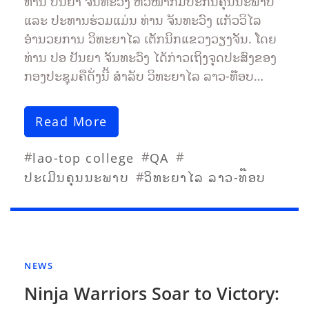
ທ່ານ ປັນຍາ ຈັນທະວົງ ຫົວໜ້າກົມປະກັນຄຸນນະພາບ
ແລະ ປະທານຮ່ວມແມ່ນ ທ່ານ ຈັນທະວົງ ແກ້ວວິໄລ
ອຳນວຍການ ວິທະຍາໄລ ເຕັກນິກແຂວງວຽງຈັນ. ໂດຍ
ທ່ານ ປອ ປັນຍາ ຈັນທະວົງ ໄດ້ກ່າວເຖິງຈຸດປະສົງຂອງ
ກອງປະຊຸມຄືດັ່ງນີ້ ສຳລັບ ວິທະຍາໄລ ລາວ-ທ໊ອບ…
Read More
#
#
#
lao-top college
QA
#
ປະເມີນຄຸນນະພາບ
ວິທະຍາໄລ ລາວ-ທ໊ອບ
NEWS
Ninja Warriors Soar to Victory: