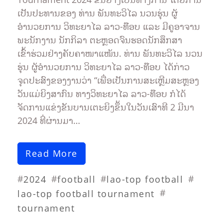
ເປັນປະທານຂອງ ທ່ານ ພັນທະວິໄລ ນວນຮຸ່ນ ຜູ້
ອຳນວຍການ ວິທະຍາໄລ ລາວ-ທ໊ອບ ແລະ ມີຄູອາຈານ
ພະນັກງານ ນັກກິລາ ຕະຫຼອດຈົນຮອດນັກສຶກສາ
ເຂົ້າຮ່ວມຢ່າງຄັບຄາໜາແໜ້ນ. ທ່ານ ພັນທະວິໄລ ນວນ
ຮຸ່ນ ຜູ້ອຳນວຍການ ວິທະຍາໄລ ລາວ-ທ໊ອບ ໄດ້ກ່າວ
ຈຸດປະສົງຂອງງານວ່າ “ເພື່ອເປັນການສະເຫຼີມສະຫຼອງ
ວັນແມ່ຍິງສາກົນ ທາງວິທະຍາໄລ ລາວ-ທ໊ອບ ກໍໄດ້
ຈັດການແຂ່ງຂັນບານເຕະຍິງຂຶ້ນໃນວັນເສົາທີ 2 ມີນາ
2024 ທີ່ຜ່ານມາ…
Read More
#
#
#
#
2024
football
lao-top football
#
lao-top football tournament
tournament