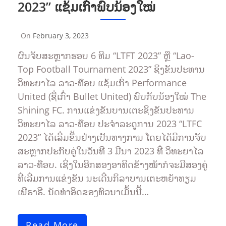
2023” ແຊ້ມເກົ່າພົບນ້ອງໃໝ່
On
February 3, 2023
By
Sompasong
ຜົນຈັບສະຫຼາກຮອບ 6 ທີມ “LTFT 2023” ຫຼື “Lao-
Vongthavone
Top Football Tournament 2023” ຊິງຂັນປະທານ
ວິທະຍາໄລ ລາວ-ທ໊ອບ ແຊ້ມເກົ່າ Performance
United (ຊື່ເກົ່າ Bullet United) ພົບກັບນ້ອງໃໝ່ The
Shining FC. ການແຂ່ງຂັນບານເຕະຊິງຂັນປະທານ
ວິທະຍາໄລ ລາວ-ທ໊ອບ ປະຈຳລະດູການ 2023 “LTFC
2023” ໄດ້ເລີ່ມຂຶ້ນຢ່າງເປັນທາງການ ໂດຍໄດ້ມີການຈັບ
ສະຫຼາກປະກົບຄູ່ໃນວັນທີ 3 ມີນາ 2023 ທີ່ ວິທະຍາໄລ
ລາວ-ທ໊ອບ. ເຊິ່ງໃນອີກສອງອາທິດຂ້າງໜ້າກໍຈະມີສອງຄູ່
ທີ່ເລີ່ມການແຂ່ງຂັນ ນະເດີ່ນກິລາບານເຕະຫຍ້າທຽມ
ເຟີຣາຣີ. ນັດທຳອິດຂອງທົວນາເມັ້ນນີ້…
Read More