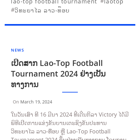
#
lao-top football tournament
laotop
#
ວິທະຍາໄລ ລາວ-ທ໊ອບ
NEWS
ເປີດສາກ Lao-Top Football
Tournament 2024 ຢ່າງເປັນ
ທາງການ
On
March 19, 2024
By
Sompasong
ໃນວັນເສົາ ທີ 16 ມີນາ 2024 ທີ່ເດີ່ນກິລາ Victory ໄດ້ມີ
Vongthavone
ພິທີເປີດການແຂ່ງຂັນບານເຕະຊິງຂັນປະທານ
ວິທະຍາໄລ ລາວ-ທ໊ອບ ຫຼື Lao-Top Football
Tournament 2024 ຂຶ້ນຢ່າງເປັນທາງການ ໂດຍການ