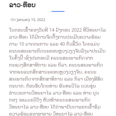
ລາວ-ທ໊ອບ
On
January 15, 2022
By
Sompasong
ໃນຕອນເຊົ້າຂອງວັນທີ 14 ມັງກອນ 2022 ທີ່ວິທະຍາໄລ
Vongthavone
ລາວ-ທ໊ອບ ໄດ້ມີການຈັດຕັ້ງການປະເມີນຄວາມພ້ອມ
ຕາມ 10 ມາດຕະການ ແລະ 40 ຕົວຊີ້ວັດ ໂດຍແມ່ນ
ຄະນະສະເພາະກິດນະຄອນຫຼວງວຽງຈັນລົງມາປະເມີນ
ໃນຄັ້ງນີ້ ເຊິ່ງປະກອບມີ ຄະນະສະເພາະກິດຈາກ
ກະຊວງສຶກສາທິການ ແລະ ກິລາ, ຄະນະສະເພາະກິດ
ຈາກພະແນກສຶກສານະຄອນຫຼວງວຽງຈັນ, ຄະນະ
ສະເພາະກິດຈາກສຶກສາທິການ ແລະ ກິລາ ເມືອງສີສັດ
ຕະນາກ. ຕ້ອນຮັບໂດຍທ່ານ ພັນທະວິໄລ ນວນຮຸ່ນ
ອຳນວຍການວິທະຍາໄລ ລາວ-ທ໊ອບ ແລະ ທ່ານ ບຸນ
ກອງ ຈອມມະນີວົງ ຫົວໜ້າຄະນະສະເພາະກິດ
ວິທະຍາໄລ ລາວ-ທ໊ອບ ໄດ້ນຳພາບັນດາແຂກເຂົ້າຊົມ
ຄວາມພ້ອມຂອງອາຄານ ວິທະຍາໄລ ລາວ-ທ໊ອບ