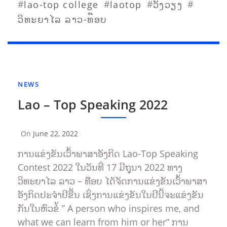
#
#
#
#
lao-top college
laotop
ວັງວຽງ
ວິທະຍາໄລ ລາວ-ທ໊ອບ
NEWS
Lao – Top Speaking 2022
On
June 22, 2022
By
Tonsakhone
ການແຂ່ງຂັນເວົ້າພາສາອັງກິດ Lao-Top Speaking
Contest 2022 ໃນວັນທີ່ 17 ມີຖຸນາ 2022 ທາງ
ວິທະຍາໄລ ລາວ – ທ໊ອບ ໄດ້ຈັດການແຂ່ງຂັນເວົ້າພາສາ
ອັງກິດປະຈຳປີຂື້ນ ເຊິ່ງການແຂ່ງຂັນໃນປີນີ້ຈະແຂ່ງຂັນ
ກັນໃນຫົວຂໍ້ ” A person who inspires me, and
what we can learn from him or her” ການ