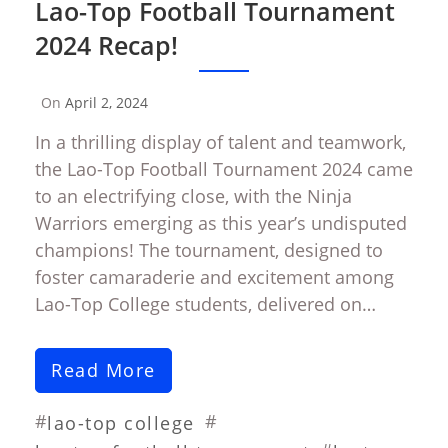
Lao-Top Football Tournament
2024 Recap!
On
April 2, 2024
By
Sompasong
In a thrilling display of talent and teamwork,
Vongthavone
the Lao-Top Football Tournament 2024 came
to an electrifying close, with the Ninja
Warriors emerging as this year’s undisputed
champions! The tournament, designed to
foster camaraderie and excitement among
Lao-Top College students, delivered on…
Read More
#
#
lao-top college