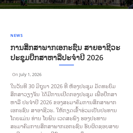
NEWS
ການສຶກສາພາກເອກະຊົນ ສາຍອາຊີວະ
ປະຊຸມປຶກສາຫາລືປະຈຳປີ 2026
On
July 1, 2026
By
Sompasong
ໃນວັນທີ 30 ມິຖຸນາ 2026 ທີ່ ຫ້ອງປະຊຸມ ມັດທະຍົມ
Vongthavone
ສຶກສາວຽງຈັນ ໄດ້ມີການເປີດກອງປະຊຸມ ເພື່ອປຶກສາ
ຫາລື ປະຈຳປີ 2026 ຂອງສະມາຄົມການສຶກສາພາກ
ເອກະຊົນ ສາອາຊີວະ. ໃຫ້ກຽດເຂົ້າຮ່ວມເປັນປະທານ
ໂດຍແມ່ນ ທ່ານ ໂຍພິນ ເວດສະພົງ ຮອງປະທານ
ສະມາຄົມການສຶກສາພາກເອກະຊົນ ຮັບຜິດຊອບສາຍ