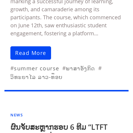
marking a successful journey of learning,
growth, and camaraderie among its
participants. The course, which commenced
on June 12th, saw enthusiastic student
engagement, fostering a platform…
Read More
#
#
#
summer course
ພາສາອັງກິດ
ວິທະຍາໄລ ລາວ-ທ໊ອບ
NEWS
ຜົນຈັບສະຫຼາກຮອບ 6 ທີມ “LTFT