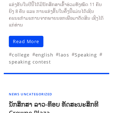
ແຂ່ງຂັນໃນປີນີ້ໄດ້ມີນັກສຶກສາເຂົ້າຮ່ວມທັງໝົດ 11 ຄົນ
ຍິງ 8 ຄົນ ແລະ ການແຂ່ງຂັ້ນໃນຄັ້ງນີ້ແມ່ນໄດ້ເຊິນ
ຄະນະກຳມະການຈາກພາຍນອກເພືອມາຕັດສິນ ເຊິ່ງໄດ້
ແກ່ທ່ານ
Read More
#
#
#
#
#
college
english
laos
Speaking
speaking contest
NEWS
UNCATEGORIZED
ນັກສຶກສາ ລາວ-ທ໊ອບ ທັດສະນະສຶກທີ
Crowne Plaza