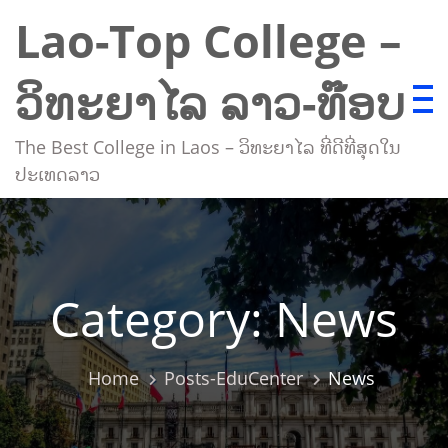
Skip
Lao-Top College –
to
content
ວິທະຍາໄລ ລາວ-ທ໊ອບ
The Best College in Laos – ວິທະຍາໄລ ທີ່ດີທີ່ສຸດໃນ
ປະເທດລາວ
Category:
News
Home
Posts-EduCenter
News