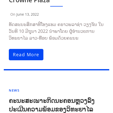
On
June 13, 2022
By
Tonsakhone
ທັດສະນະສຶກສາທີ່ໂຮງແຮມ ຄຣາວພລາຊ່າ ວຽງຈັນ ໃນ
ວັນທີ 10 ມີຖຸນາ 2022 ນຳພາໂດຍ ຜູ້ອຳນວຍການ
ວິທະຍາໄລ ລາວ-ທ໊ອບ ພ້ອມດ້ວຍຄະນະ
Read More
NEWS
ຄະນະສະເພາະກິດນະຄອນຫຼວງລົງ
ປະເມີນຄວາມພ້ອມຂອງວິທະຍາໄລ