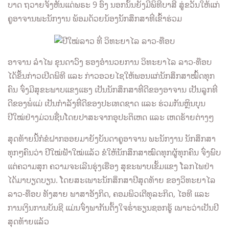
ບາດ ຖວາຍຈັງຫັນແດ່ພຣະ 9 ອົງ ນອກນັ້ນຍັງມີພິທີບາສີ ສູ່ຂວັນໃຫ້ແກ່
ຄູອາຈານພະນັກງານ ພ້ອມດ້ວຍນ້ອງນັກສຶກສາທີ່ເຂົ້າຮ່ວມ
ອາຈານ ລຳໄພ ຂຸນດາວົງ ຮອງອຳນວຍການ ວິທະຍາໄລ ລາວ-ທ໊ອບ
ໄດ້ຂຶ້ນກ່າວເປີດພິທີ ແລະ ກ່າວອວຍໄຊໃຫ້ພອນແກ່ນັກສຶກສາໝົ້ດທຸກ
ຄົນ ຈົ່ງມີສຸຂະພາບແຂງແຮງ ເປັນນັກສຶກສາທີ່ດີຂອງອາຈານ ເປັນລູກທີ່
ດີຂອງພໍ່ແມ່ ເປັນກຳລັງທີ່ດີຂອງປະເທດຊາດ ແລະ ຮ່ວມກັນຫຼິນບຸນ
ປີໃໝ່ຢ່າງມ່ວນຊື່ນໂດຍປາສະຈາກອຸປະຕິເຫດ ແລະ ເຫດຮ້າຍຕ່າງໆ
ສຸດທ້າຍນີ້ກໍຂໍຝາກອອຍມາຍັງບັນດາຄູອາຈານ ພະນັກງານ ນັກສຶກສາ
ທຸກໆຄົນວ່າ ປີໃໝ່ຟ້າໃໝ່ແລ້ວ ຂໍໃຫ້ນັກສຶກສາໝົດທຸກຜູ້ທຸກຄົນ ຈົ່ງພົບ
ແຕ່ຄວາມສຸກ ຄວາມຈະເລີນຮຸ່ງເຮືອງ ສຸຂະພາບເຂັ້ມແຂງ ໂລກໄພຢ່າ
ໄດ້ມາບຽດບຽນ. ໂດຍສະເພາະນັກສຶກສາປີສຸດທ້າຍ ຂອງວິທະຍາໄລ
ລາວ-ທ໊ອບ ທັງສາຍ ພາສາອັງກິດ, ຄອມພິວເຕີທຸລະກິດ, ໄອທີ ແລະ
ການເງິນການບັນຊີ ແມ່ນຈົ່ງພາກັນຕັ້ງໃຈຮໍ່າຮຽນຊອກຮູ້ ເພາະວ່າເປັນປີ
ສຸດທ້າຍແລ້ວ