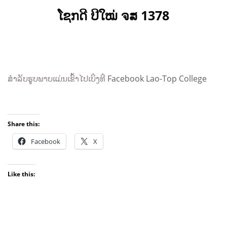
ໂຊກດີ ປີໃໝ່ ຈສ 1378
ສຳລັບຮູບພາບແມ່ນເຂົ້າໄປເບິ່ງທີ່
Facebook Lao-Top College
Share this:
Facebook
X
Like this: