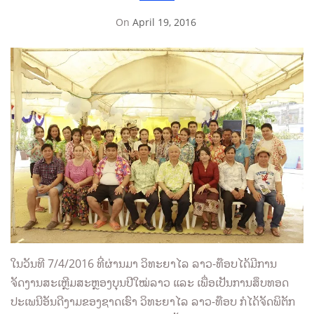
On
April 19, 2016
By
Sompasong
Vongthavone
ໃນວັນທີ 7/4/2016 ທີ່ຜ່ານມາ ວິທະຍາໄລ ລາວ-ທ໊ອບໄດ້ມີການ
ຈັດງານສະເຫຼີມສະຫຼອງບຸນປີໃໝ່ລາວ ແລະ ເພື່ອເປັນການສຶບທອດ
ປະເພນີອັນດີງາມຂອງຊາດເຮົາ ວິທະຍາໄລ ລາວ-ທ໊ອບ ກໍໄດ້ຈັດພິຕັກ