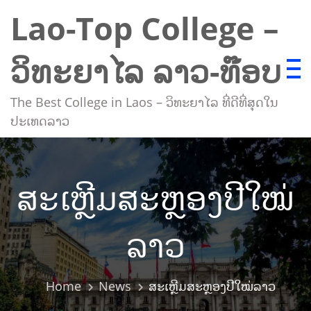
Skip
Lao-Top College –
to
content
ວິທະຍາໄລ ລາວ-ທ໊ອບ
The Best College in Laos – ວິທະຍາໄລ ທີ່ດີທີ່ສຸດໃນ
ປະເທດລາວ
ສະເຫຼີມສະຫຼອງປີໃໝ່
ລາວ
Home
News
ສະເຫຼີມສະຫຼອງປີໃໝ່ລາວ