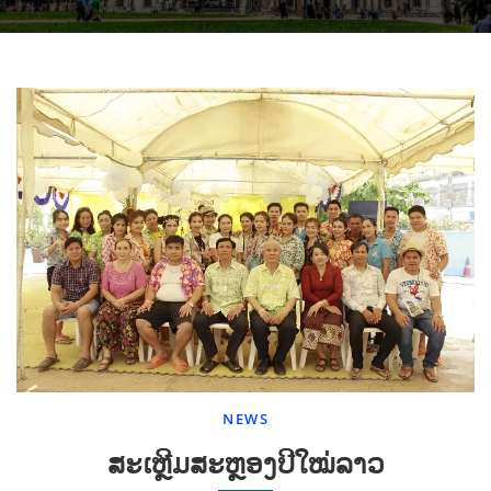
NEWS
ສະເຫຼີມສະຫຼອງປີໃໝ່ລາວ