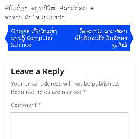
#
#
#
#
ກິນລ້ຽງ
ບຸນປີໃໝ່
ລາວທ໊ອບ
ອາຈານ ລຳໄພ ຂຸນດາວົງ
Post
Google ເປີດໂຕແຫຼ່ງ
ວິທະຍາໄລ ລາວ-ທ໊ອບ
ຮຽນຮູ້ Computer
ເປີດຮັບສະມັກນັກສຶກສາ
Science
ຊຸດໃໝ່
navigation
Leave a Reply
Your email address will not be published.
Required fields are marked
*
Comment
*