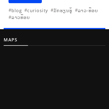
#
#
#
#
blog
curiosity
ມັກຮຽນຮູ້
ລາວ-ທ໊ອບ
#
ລາວທ໊ອບ
MAPS