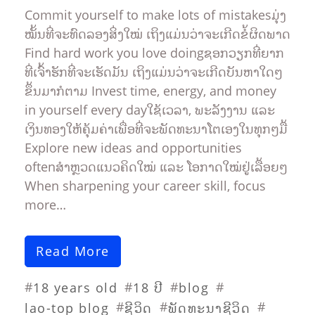
Sompasong
Commit yourself to make lots of mistakesມຸ່ງ
Vongthavone
ໝັ້ນທີ່ຈະທົດລອງສິ່ງໃໝ່ ເຖິງແມ່ນວ່າຈະເກີດຂໍ້ຜິດພາດ
Find hard work you love doingຊອກວຽກທີ່ຍາກ
ທີ່ເຈົ້າຮັກທີ່ຈະເຮັດມັນ ເຖິງແມ່ນວ່າຈະເກີດບັນຫາໃດໆ
ຂຶ້ນມາກໍຕາມ Invest time, energy, and money
in yourself every dayໃຊ້ເວລາ, ພະລັງງານ ແລະ
ເງິນທອງໃຫ້ຄຸ້ມຄ່າເພື່ອທີ່ຈະພັດທະນາໂຕເອງໃນທຸກໆມື້
Explore new ideas and opportunities
oftenສຳຫຼວດແນວຄິດໃໝ່ ແລະ ໂອກາດໃໝ່ຢູ່ເລື້ອຍໆ
When sharpening your career skill, focus
more…
Read More
#
#
#
#
18 years old
18 ປີ
blog
#
#
#
lao-top blog
ຊີວິດ
ພັດທະນາຊີວິດ