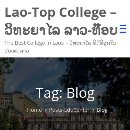
Skip
Lao-Top College –
to
content
ວິທະຍາໄລ ລາວ-ທ໊ອບ
The Best College in Laos – ວິທະຍາໄລ ທີ່ດີທີ່ສຸດໃນ
ປະເທດລາວ
Tag:
Blog
Home
Posts-EduCenter
Blog