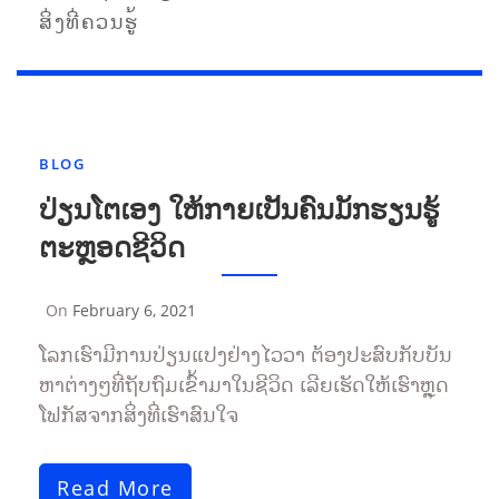
ສິ່ງທີ່ຄວນຮູ້
BLOG
ປ່ຽນໂຕເອງ ໃຫ້ກາຍເປັນຄົນມັກຮຽນຮູ້
ຕະຫຼອດຊີວິດ
On
February 6, 2021
By
Sompasong
ໂລກເຮົາມີການປ່ຽນແປງຢ່າງໄວວາ ຕ້ອງປະສົບກັບບັນ
Vongthavone
ຫາຕ່າງໆທີ່ຖັບຖົມເຂົ້າມາໃນຊີວິດ ເລີຍເຮັດໃຫ້ເຮົາຫຼຸດ
ໂຟກັສຈາກສິ່ງທີ່ເຮົາສົນໃຈ
Read More