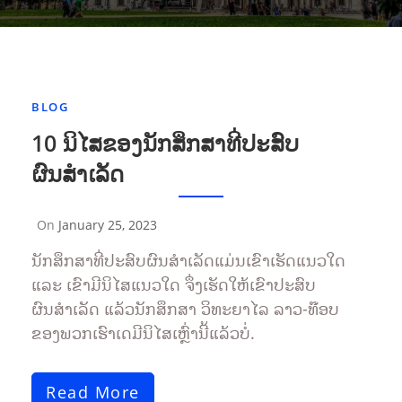
BLOG
10 ນິໄສຂອງນັກສຶກສາທີ່ປະສົບ
ຜົນສຳເລັດ
On
January 25, 2023
By
Sompasong
ນັກສຶກສາທີ່ປະສົບຜົນສຳເລັດແມ່ນເຂົາເຮັດແນວໃດ
Vongthavone
ແລະ ເຂົາມີນິໄສແນວໃດ ຈຶ່ງເຮັດໃຫ້ເຂົາປະສົບ
ຜົນສຳເລັດ ແລ້ວນັກສຶກສາ ວິທະຍາໄລ ລາວ-ທ໊ອບ
ຂອງພວກເຮົາເດມີນິໄສເຫຼົ່ານີ້ແລ້ວບໍ່.
Read More