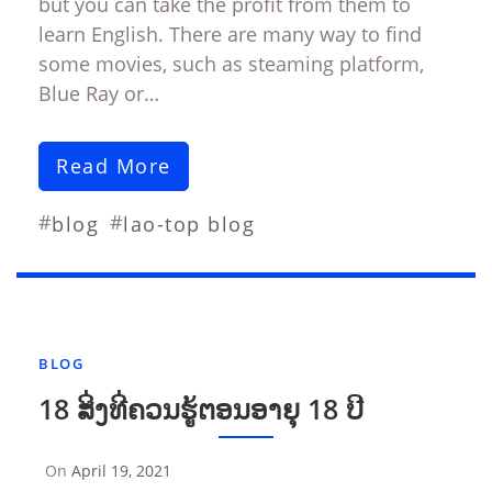
but you can take the profit from them to
learn English. There are many way to find
some movies, such as steaming platform,
Blue Ray or…
Read More
#
#
blog
lao-top blog
BLOG
18 ສິ່ງທີ່ຄວນຮູ້ຕອນອາຍຸ 18 ປີ
On
April 19, 2021
By