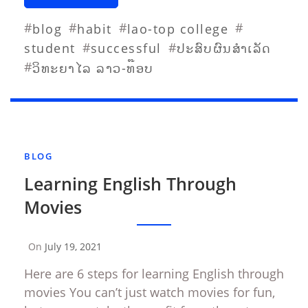
#
#
#
#
blog
habit
lao-top college
#
#
student
successful
ປະສົບຜົນສຳເລັດ
#
ວິທະຍາໄລ ລາວ-ທ໊ອບ
BLOG
Learning English Through
Movies
On
July 19, 2021
By
Sompasong
Here are 6 steps for learning English through
Vongthavone
movies You can’t just watch movies for fun,